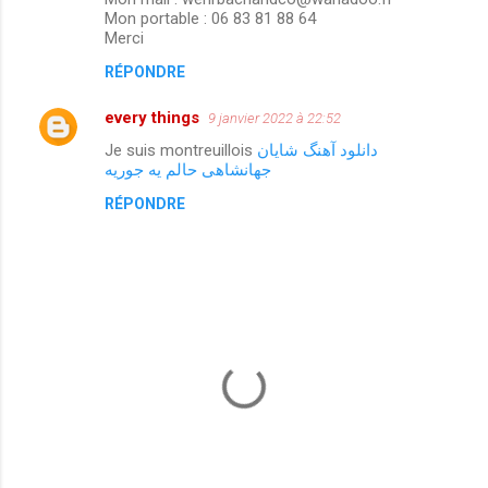
m
Mon portable : 06 83 81 88 64
Merci
e
n
RÉPONDRE
t
every things
9 janvier 2022 à 22:52
a
Je suis montreuillois
دانلود آهنگ شایان
i
جهانشاهی حالم یه جوریه
r
RÉPONDRE
e
s