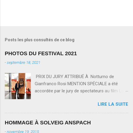
E
n
r
e
Posts les plus consultés de ce blog
g
i
PHOTOS DU FESTIVAL 2021
s
t
-
septembre 18, 2021
r
e
PRIX DU JURY ATTRIBUÉ À Notturno de
r
u
Gianfranco Rosi MENTION SPÉCIALE a été
n
accordée par le jury de spectateurs au film La
c
Traversée de Florence Miailhe MERCREDI 15
o
m
LIRE LA SUITE
SEPTEMBRE Préparation du Festival avec le
m
Président de Renc'Art au Méliès L'Ecole est
e
mon métier de Rémi Revellin, suivi d'une
n
HOMMAGE À SOLVEIG ANSPACH
t
rencontre avec le réalisateur (60 mn). Tourné à
a
-
novembre 19, 2015