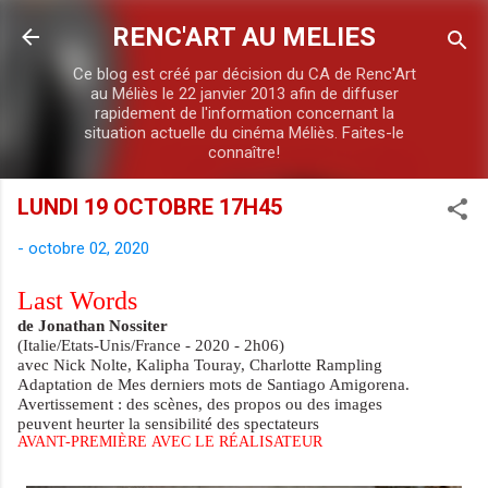
Accéder au contenu principal
RENC'ART AU MELIES
Ce blog est créé par décision du CA de Renc'Art
au Méliès le 22 janvier 2013 afin de diffuser
rapidement de l'information concernant la
situation actuelle du cinéma Méliès. Faites-le
connaître!
LUNDI 19 OCTOBRE 17H45
-
octobre 02, 2020
Last Words
de Jonathan Nossiter
(Italie/Etats-Unis/France - 2020 - 2h06)
avec Nick Nolte, Kalipha Touray,
Charlotte Rampling
Adaptation de Mes derniers mots
de Santiago Amigorena.
Avertissement : des scènes, des propos ou des images
peuvent
heurter la sensibilité des spectateurs
AVANT-PREMIÈRE AVEC LE RÉALISATEUR